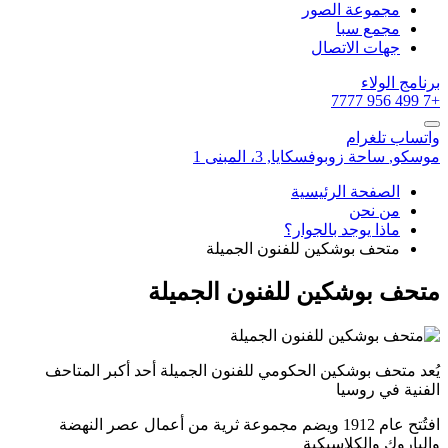
مجموعة الصور
مجمع سبا
جهات الاتصال
برنامج الولاء
+7 499 956 7777
واتساب
تلغرام
موسكو,
ساحة زوبوفسكايا, 3، المبنى 1
الصفحة الرئيسية
من نحن
ماذا يوجد بالجوار؟
متحف بوشكين للفنون الجميلة
متحف بوشكين للفنون الجميلة
يُعد متحف بوشكين الحكومي للفنون الجميلة أحد أكبر المتاحف
الفنية في روسيا
افتُتح عام 1912 ويضم مجموعة ثرية من أعمال عصر النهضة
والباروك والكلاسيكية