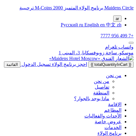
Maidens Circle برنامج الولاء المتميز 2000 M-Coins ترحيبية
ar
Русский
ru
English
en
中文
zh
+7 499 956 7777
واتساب
تلغرام
موسكو,
ساحة زوبوفسكايا, 3، المبنى 1
احجز
برنامج الولاء
تسجيل الدخول
{{ totalQuantityInCart }}
القائمة
من نحن
من نحن
تفاصيل
المنطقة
ماذا يوجد بالجوار؟
الإقامة
المطاعم
الأحداث والفعاليات
عروض خاصة
الخدمات
برنامج الولاء