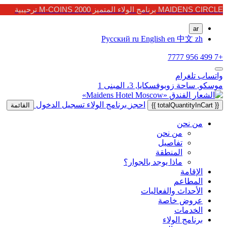
MAIDENS CIRCLE برنامج الولاء المتميز 2000 M-COINS ترحيبية
ar
Русский
ru
English
en
中文
zh
+7 499 956 7777
واتساب
تلغرام
موسكو,
ساحة زوبوفسكايا, 3، المبنى 1
احجز
برنامج الولاء
تسجيل الدخول
{{ totalQuantityInCart }}
القائمة
من نحن
من نحن
تفاصيل
المنطقة
ماذا يوجد بالجوار؟
الإقامة
المطاعم
الأحداث والفعاليات
عروض خاصة
الخدمات
برنامج الولاء