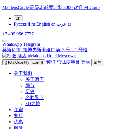
MaidensCircle 高级忠诚度计划 2000 欢迎 M-Coins
zh
Русский
ru
English
en
عرب
ar
+7 499 956 7777
WhatsApp
Telegram
莫斯科市,
祖博夫斯卡娅广场, 3 号，1 号楼
预订
忠诚度项目
登录
{{ totalQuantityInCart }}
菜单
关于我们
关于酒店
细节
历史
名胜景点
3D之旅
住宿
餐厅
优惠
服务