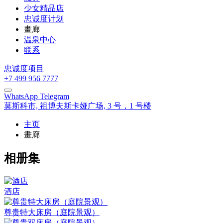
少女精品店
忠诚度计划
畫廊
温泉中心
联系
忠诚度项目
+7 499 956 7777
WhatsApp
Telegram
莫斯科市,
祖博夫斯卡娅广场, 3 号，1 号楼
主页
畫廊
相册集
酒店
尊贵特大床房（庭院景观）