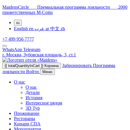
MaidensCircle Премиальная программа лояльности 2000
приветственных M-Coins
ru
English
en
عرب
ar
中文
zh
+7 499 956 7777
WhatsApp
Telegram
г. Москва,
Зубовская площадь, 3, ст.1
Забронировать
Программа
{{ totalQuantityInCart }}
Корзина
лояльности
Войти
Меню
О нас
О нас
Детали
История
Интересное рядом
3D Тур
Проживание
Рестораны
Кинари СПА
Мероприятия