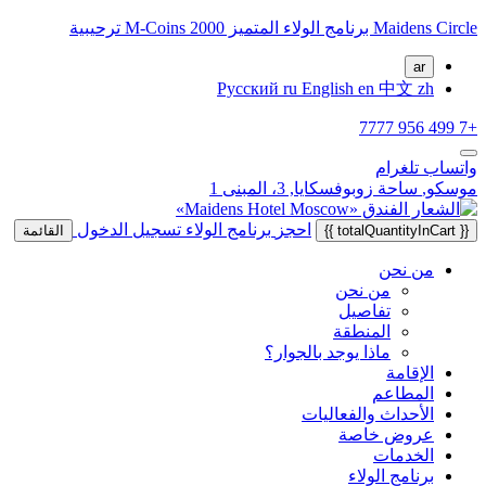
Maidens Circle برنامج الولاء المتميز 2000 M-Coins ترحيبية
ar
Русский
ru
English
en
中文
zh
+7 499 956 7777
واتساب
تلغرام
موسكو,
ساحة زوبوفسكايا, 3، المبنى 1
احجز
برنامج الولاء
تسجيل الدخول
{{ totalQuantityInCart }}
القائمة
من نحن
من نحن
تفاصيل
المنطقة
ماذا يوجد بالجوار؟
الإقامة
المطاعم
الأحداث والفعاليات
عروض خاصة
الخدمات
برنامج الولاء