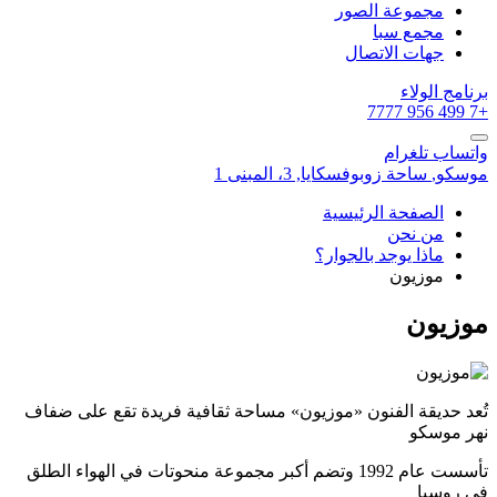
مجموعة الصور
مجمع سبا
جهات الاتصال
برنامج الولاء
+7 499 956 7777
واتساب
تلغرام
موسكو,
ساحة زوبوفسكايا, 3، المبنى 1
الصفحة الرئيسية
من نحن
ماذا يوجد بالجوار؟
موزيون
موزيون
تُعد حديقة الفنون «موزيون» مساحة ثقافية فريدة تقع على ضفاف
نهر موسكو
تأسست عام 1992 وتضم أكبر مجموعة منحوتات في الهواء الطلق
في روسيا