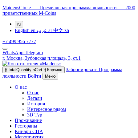
MaidensCircle Премиальная программа лояльности 2000
приветственных M-Coins
ru
English
en
عرب
ar
中文
zh
+7 499 956 7777
WhatsApp
Telegram
г. Москва,
Зубовская площадь, 3, ст.1
Забронировать
Программа
{{ totalQuantityInCart }}
Корзина
лояльности
Войти
Меню
О нас
О нас
Детали
История
Интересное рядом
3D Тур
Проживание
Рестораны
Кинари СПА
Мероприятия